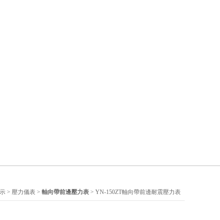
展示
>
壓力儀表
>
軸向帶前邊壓力表
> YN-150ZT軸向帶前邊耐震壓力表