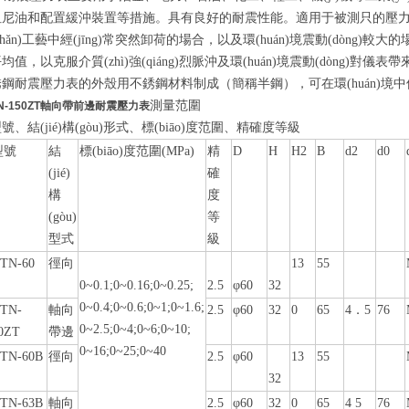
阻尼油和配置緩沖裝置等措施。具有良好的耐震性能。適用于被測只的壓力有強
chǎn)工藝中經(jīng)常突然卸荷的場合，以及環(huán)境震動(dòng)
均值，以克服介質(zhì)強(qiáng)烈脈沖及環(huán)境震動(dòng)對儀表
銹鋼耐震壓力表的外殼用不銹鋼材料制成（簡稱半鋼），可在環(huán)境中使
測量范圍
N-150ZT
軸向帶前邊耐震壓力表
號、結(jié)構(gòu)形式、標(biāo)度范圍、精確度等級
型號
結
標(biāo)度范圍(MPa)
精
D
H
H2
B
d2
d0
(jié)
確
構
度
(gòu)
等
型式
級
TN-60
徑向
13
55
0~0.1;0~0.16;0~0.25;
2.5
φ60
32
0~0.4;0~0.6;0~1;0~1.6;
TN-
軸向
2.5
φ60
32
0
65
4．5
76
0~2.5;0~4;0~6;0~10;
0ZT
帶邊
0~16;0~25;0~40
TN-60B
徑向
2.5
φ60
13
55
32
TN-63B
軸向
2.5
φ60
32
0
65
4 5
76