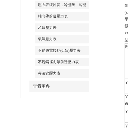
壓力表緩沖管，冷凝圈，冷凝
(
彎
軸向帶前邊壓力表
平
乙炔壓力表
Y
氧氣壓力表
型
不銹鋼電接點(diǎn)壓力表
不銹鋼徑向帶前邊壓力表
彈簧管壓力表
Y
查看更多
Y
6
Y
Y