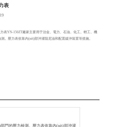
力表
19
震壓力表YN-150ZT廠家主要用于治金、電力、石油、化工、輕工、機
壓力檢測。壓力表依靠內(nèi)部沖灌阻尼油和配置緩沖裝置等措施。
部門的壓力檢測。壓力表依靠內(nèi)部沖灌