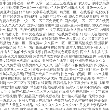
频
|
中国日韩欧美一级片
|
天堂一区二区三区在线观看
|
女人扒开的小泬高潮
二区
|
无码流出第一集2一亚洲无码
|
伊人网黄色网蜜桃大发
|
亚洲一区久久
美亚洲综合
|
好吊妞中文字幕在线视频
|
精品区一区二在线观看
|
吃奶摸下
区
|
国产经典熟女啪啪视频
|
日韩国产18年亚洲
|
99久久在线观看视频
|
中国
免费在线观看
|
中文一区二区三区免费毛片
|
国产福利一区二区三区在线视
二区久久久久久久
|
漂亮少妇按摩被中出
|
亚洲麻豆av免费在线
|
99久久婷婷
av
|
精品四川乱子伦视频国产
|
中文字幕乱码熟女人妻在线第一页
|
内射欧
23
|
内射人妻日韩中文在线观看
|
超碰97在线免费观看了
|
成年人视频网站
区在线
|
免费观看少妇高潮a
|
在线观看欧美一级片黄片
|
又大又黄又粗又硬
在线播放
|
人妻一区二区免费av
|
久久国产一区二区三区高清视频
|
亚洲最新
婷婷综合激情五月
|
国产高清a视频在线观看
|
成年人在线观看亚洲
|
天天干
强行插入了她的小穴免费视频
|
日本高清黄色暖暖视频
|
两个人插来插去视
亚洲s色大片在线观看
|
免费网禁拗女稀缺资源
|
插插插激情综合网
|
a毛片免
美女鸡巴喷水视频在线播放
|
亚洲综合在线第11页
|
亚洲欧美日本久久久
|
久久久免费看
|
欧美另类久久久久久
|
国产午夜不卡的免费视频
|
四虎成人
欧美老熟女一区二区
|
蜜臀av手机在线观看
|
高清一区二区三区三州
|
欧美
性丝袜美女美图
|
亚洲国产欧美日韩精品
|
性色av自拍视频一区
|
177m视频
清视频在线视频
|
隔壁人妻欲求不满诱惑
|
在线观看日本少妇s视频
|
中文字
天操
|
av一区二区午夜影院在线观看
|
日韩精品中文字幕少妇s
|
激情 视频 亚
91刺激对白在线播放
|
精品熟妇视频在线观看
|
隔壁人妻欲求不满诱惑
|
宅男
女人毛片
|
囯产伦精品一区二区三区视频
|
在线成人午夜电影网
|
中文字幕日
巴肏逼视频
|
手机精品国产福利视频在线
|
七十路の高齢熟妇无码水多多
|
一级成人片
|
亚洲天堂成人在线网站
|
午夜精品久久久蜜桃蜜桃
|
婷婷激情
最新男人天堂久久精品
|
99久久久久久久久久久久999
|
男女床上亲热激情
剧一生只爱你
|
中文字幕2023av
|
女厕所操骚逼流白浆
|
韩国女主播青草直播