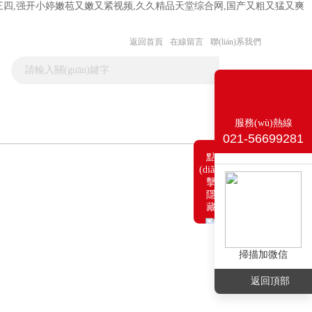
三四,强开小婷嫩苞又嫩又紧视频,久久精品天堂综合网,国产又粗又猛又爽
返回首頁
在線留言
聯(lián)系我們
服務(wù)熱線
聯(lián)系我們
021-56699281
點
(diǎn)
擊
隱
藏
掃描加微信
返回頂部