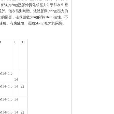
(qiáng)烈脈沖變化或壓力沖擊和在生產
較大的場所。儀表能測氣體、液體脈動(dòng)壓力的
帶來的損害，確保讀數(shù)的準(zhǔn)確性。不
用。有腐蝕性、震動(dòng)較大的惡劣。
d
L
H1
M14×1
.
5
14
M14×1
.
5
14
22
M14×1
.
5
14
M14×1
.
5
14
22