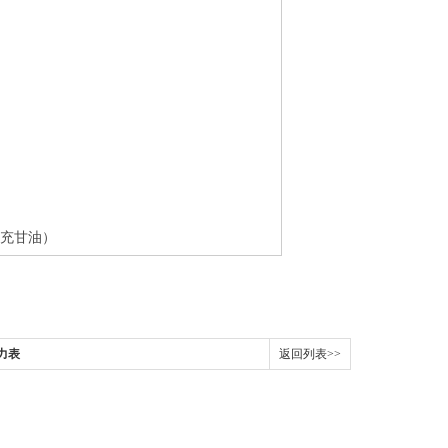
i)充甘油）
力表
返回列表>>