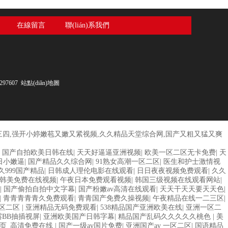
在線留言
聯(lián)系我們
97607
站點(diǎn)地圖
三四,强开小婷嫩苞又嫩又紧视频,久久精品天堂综合网,国产又粗又猛又爽
|
国产自拍欧美日韩在线
|
天天好逼逼亚洲视频
|
欧美一区二区无卡免费
|
天
日小嫩逼
|
国产精品久久综合网
|
91熟女高潮一区二区
|
医生和护士激情视
久999国产精品
|
日韩成人理伦电影在线观看
|
日日夜夜视频免费观看
|
久久
韩美免费在线视频
|
午夜日本免费观看视频
|
韩国三级视频在线观看网站
|
|
国产偷拍自拍中文字幕
|
国产粉嫩av高清在线观看
|
天天干天天要天天色
|
|
青青青青青久免费观看
|
青青国产免费久操视频
|
午夜精品在线一二三区
|
区二区
|
亚洲精品无码免费观看
|
538精品国产亚洲欧美在线
|
亚洲一区二
BB抽插视屏
|
亚洲欧美国产日韩字幕
|
精品国产乱码久久久久久桃色
|
美
1页_高清免费在线
|
国产一级av国片免费
|
亚洲国产av 一区二区
|
国语精品