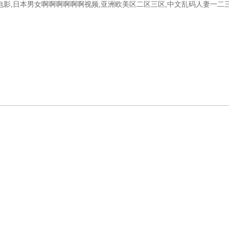
电影,日本男女啊啊啊啊啊啊视频,亚洲欧美区二区三区,中文乱码人妻一二
態(tài)
產(chǎn)品中心
技術(shù)文章
在線留言