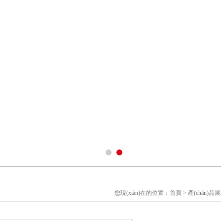
您現(xiàn)在的位置：
首頁
>
產(chǎn)品