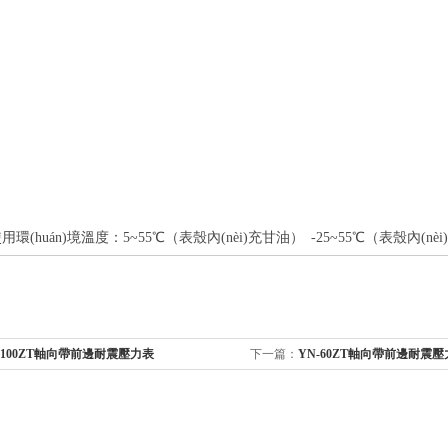
用環(huán)境溫度：5~55
℃
（表殼內(nèi)充甘油）
-25~55
℃
（表殼內(nè
-100ZT軸向帶前邊耐震壓力表
下一篇：
YN-60ZT軸向帶前邊耐震壓