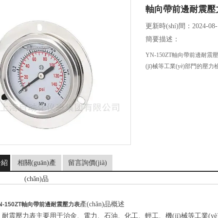
軸向帶前邊耐震壓
更新時(shí)間：2024-08-
簡要描述：
YN-150ZT軸向帶前邊耐
(jī)械等工業(yè)部門的
介紹
相關(guān)產
留言詢價(jià)
(chǎn)品
產(chǎn)品概述
N-150ZT
軸向帶前邊耐震壓力表
耐震壓力表主要用于治金、電力、石油、化工、輕工、機(jī)械等工業(yè)