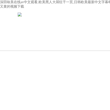
深田咏美在线av中文观看,欧美黑人大屌狂干一页,日韩欧美最新中文字幕
又黄的视频下载
首頁
關(guān)于我們
新聞動(dòng)