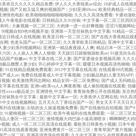
欧美肯豆久久久久久精品免费
|
伊人久久大香线蕉av综合
|
18岁成人在线视
视频
|
国产又粗又猛又爽的视频国产
|
少妇亚洲69xxx
|
欧美经典精品一区
亚洲情色电影
|
欧美啪啪啪啪啪啪啪啪啪
|
久久久久高清免费看
|
卡通动漫欧
v成人午夜电影在线观看
|
日韩精品久久91丝袜
|
中文字幕一区二区三区四区
韩有码
|
大象视频一区二区三区
|
大肉捧一进一出好爽视频
|
涩涩污视频网站
|
9l视频自拍9色9l视频开放
|
亚洲第一天堂丝袜熟女中文字幕
|
91精品一区
最近日韩成人在线视频
|
欧美亚日韩一区二区三区
|
国产在线大香蕉精品观看
合网
|
色老头国产av一区二区三区
|
久久青草欧美日韩精品
|
亚洲中文字幕1
人妻少妇系列视频网站
|
亚洲第一精品夜夜躁人人爽
|
精品日本一区二区三
区六区
|
人人操人人爽人人狠狠
|
天天躁日日躁狠狠躁欧美av
|
91捷克街头
精品国产粉嫩av
|
中文字幕在线二区人妻
|
国产富婆做全套视频高潮
|
久久久
啪极品翘臀人妻少妇
|
开心婷婷中文字幕一区
|
暖暖日本视频高清色呦呦
|
看
|
91在线精品视频免费观看
|
2012中文字幕在线高清
|
在线观看69式视频
|
产成人av
|
免费在线观看成人中文字幕视频
|
少妇极品熟妇人妻无码APP
|
看视频
|
欧美激情男同志网站
|
精品女同一区二区免费站
|
国产成人无码精品
中文字幕在线资源
|
亚洲va欧美va人人爽夜夜嗨
|
成人偷拍视频在线观看
|
劲爆
美性xxxxx极品老少
|
亚洲情色,中文字幕
|
青青操免费公开在线视频
|
东京热
堂丝袜熟女中文字幕
|
最新中文字幕av一区
|
大香蕉伊人官网在线
|
99久高
卡中文在线视频网站
|
五月天久久丁香综合国产一区
|
男女天天干天天日天
系列在线播放
|
出轨的女人操逼视频免费看
|
国产在线偷拍自拍视频
|
国产
欲
|
91蜜桃视频一区二区三区
|
欧美午夜福利在线免费观看
|
一区二区三区
精品人妻区一区二区三区
|
激情视频大鸡巴操小逼高潮喷水
|
啊啊啊吧大鸡
小视频
|
成人一区二区三区高清在线观看
|
看欧美日韩黄色小视频
|
日本午夜
91高清在线观看视频
|
亚洲免费黄片一区二区三区
|
青青草国产黄片视频
|
国产一区二区
|
亚洲高清资源在线观看
|
久久中文字幕2015
|
在线观看电视