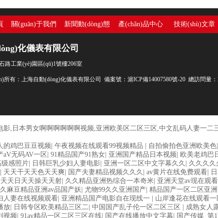
頁
關(guān)于我們
新聞動(dòng)態
產(chǎn)品中心
技術(shù)文章
(tài)
dòng)化儀表有限公司
工業(yè)園區(qū)1號樓206室
quán)所有：上海自動(dòng)化儀表有限公司
備案號：滬ICP備14007580號-20
總訪問量：2
电影,日本男女啊啊啊啊啊啊视频,亚洲欧美区二区三区,中文乱码人妻一二
人的鸡巴豆豆视频
|
午夜视频在线观看99视频精品
|
自拍偷拍色亚洲欧美色
aV无码AV一区
|
91精品国产91熟女
|
亚洲国产精品日本视频
|
欧美老鸡巴
高级感照片
|
日韩巨乳少妇人妻电影
|
亚洲一区二区中文字幕久久
|
久久久久
|
天天干天天色天天爽
|
国产夫妻精品视频久久久
|
av黄片在线免费观看
|
日
爱天天日天天操天天射
|
久久精品亚洲热综合一本奇米
|
亚洲天堂av现在观看
久麻豆精品亚洲av品国产妖
|
尤物99久久亚洲国产
|
精品国产一区二区亚洲
妇人妻在线视频观看
|
亚洲精品国产电影自在现线一
|
山岸逢花在线观看一
播放
|
日韩专区欧美精品三区二
|
中国国产乱子伦一区二区三区
|
成熟女人露
列视频
|
91av精品一区二区三区在线
|
国产在线播放中文字幕
|
国产传媒_第