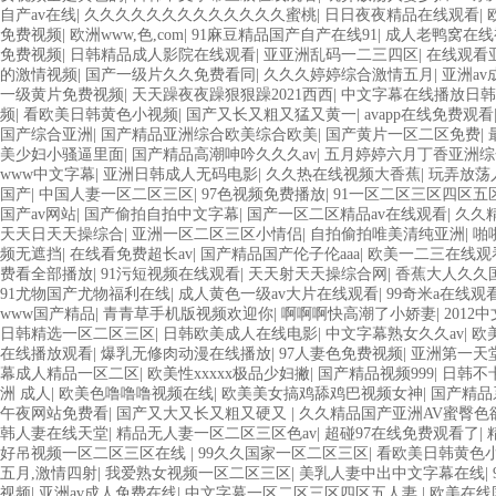
自产av在线
|
久久久久久久久久久久久久久蜜桃
|
日日夜夜精品在线观看
|
免费视频
|
欧洲www,色,com
|
91麻豆精品国产自产在线91
|
成人老鸭窝在线
免费视频
|
日韩精品成人影院在线观看
|
亚亚洲乱码一二三四区
|
在线观看
的激情视频
|
国产一级片久久免费看同
|
久久久婷婷综合激情五月
|
亚洲a
一级黄片免费视频
|
天天躁夜夜躁狠狠躁2021西西
|
中文字幕在线播放日
频
|
看欧美日韩黄色小视频
|
国产又长又粗又猛又黄一
|
avapp在线免费观看
国产综合亚洲
|
国产精品亚洲综合欧美综合欧美
|
国产黄片一区二区免费
|
美少妇小骚逼里面
|
国产精品高潮呻吟久久久av
|
五月婷婷六月丁香亚洲综
www中文字幕
|
亚洲日韩成人无码电影
|
久久热在线视频大香蕉
|
玩弄放荡
国产
|
中国人妻一区二区三区
|
97色视频免费播放
|
91一区二区三区四区五
国产av网站
|
国产偷拍自拍中文字幕
|
国产一区二区精品av在线观看
|
久久
天天日天天操综合
|
亚洲一区二区三区小情侣
|
自拍偷拍唯美清纯亚洲
|
啪
频无遮挡
|
在线看免费超长av
|
国产精品国产伦子伦aaa
|
欧美一二三在线观
费看全部播放
|
91污短视频在线观看
|
天天射天天操综合网
|
香蕉大人久久国
91尤物国产尤物福利在线
|
成人黄色一级av大片在线观看
|
99奇米a在线观
www国产精品
|
青青草手机版视频欢迎你
|
啊啊啊快高潮了小娇妻
|
2012
日韩精选一区二区三区
|
日韩欧美成人在线电影
|
中文字幕熟女久久av
|
欧
在线播放观看
|
爆乳无修肉动漫在线播放
|
97人妻色免费视频
|
亚洲第一天
幕成人精品一区二区
|
欧美性xxxxx极品少妇撇
|
国产精品视频999
|
日韩不
洲 成人
|
欧美色噜噜噜视频在线
|
欧美美女搞鸡舔鸡巴视频女神
|
国产精品
午夜网站免费看
|
国产又大又长又粗又硬又
|
久久精品国产亚洲AV蜜臀色
韩人妻在线天堂
|
精品无人妻一区二区三区色av
|
超碰97在线免费观看了
|
好吊视频一区二区三区在线
|
99久久国家一区二区三区
|
看欧美日韩黄色
五月,激情四射
|
我爱熟女视频一区二区三区
|
美乳人妻中出中文字幕在线
|
视频
|
亚洲av成人免费在线
|
中文字幕一区二区三区四区五人妻
|
欧美在线