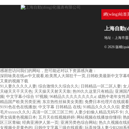
網(wǎng)站首
上海自動(
地址：上海市靈石路
© 2026 版權(
感谢您访问我们的网站，您可能还对以下资源感兴趣：
深田咏美在线av中文观看,欧美黑人大屌狂干一页,日韩欧美最新中文字幕
又黄的视频下载
91人妻久久久久人妻
|
综合激情久久综合久久
|
日韩精品一区二区人妻
|
女
天碰天天干天天色
|
天天操天天射天天靠
|
热99久久这里只有精品
|
亚洲国产
频
|
中文字幕小综合 97视频
|
96精品久久久久久久久久a
|
成熟中老年女性
精品国产欧美另类亚洲
|
东京热性丝袜美女美图
|
免费日本伦理片在线观看
9191色在色在线播放
|
中文字幕 日韩精品 在线
|
91精品久久久久久综
|
爱
毛片xxxxx久久久
|
高清一区二区三区三州
|
人妻少妇偷人精品无码不卡
|
久
男女搞黄色视频日本
|
五月天在线视频婷婷
|
网站视频在线播放你懂得
|
熟
区三区青椒
|
经典亚洲伊人第一页
|
亚洲另类色综合网站
|
热久久视频在线
女视频全是黄色的
|
日韩中文字幕三级在线观看
|
玩弄放荡人妻少妇200系