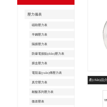
壓力儀表
礠助壓力表
半鋼壓力表
隔膜壓力表
防爆電接點(diǎn)壓力表
膜盒壓力表
電阻遠(yuǎn)傳壓力表
產(chǎn)品
真空壓力表
耐酸系列壓力表
Y
微差壓表